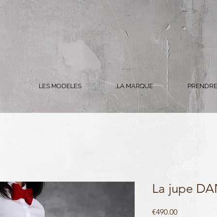
LES MODELES
LA MARQUE
PRENDRE
La jupe D
Price
€490.00