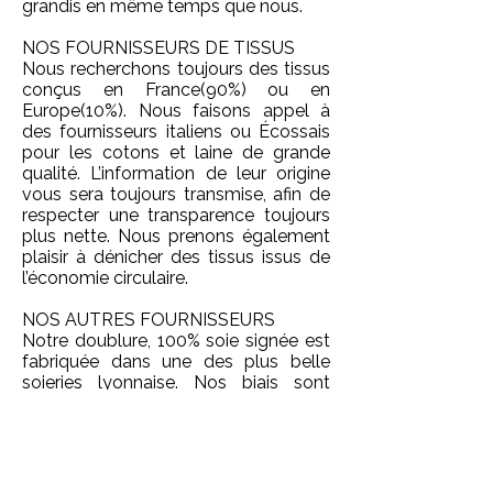
grandis en même temps que nous.
NOS FOURNISSEURS DE TISSUS
Nous recherchons toujours des tissus
conçus en France(90%) ou en
Europe(10%). Nous faisons appel à
des fournisseurs italiens ou Écossais
pour les cotons et laine de grande
qualité. L’information de leur origine
vous sera toujours transmise, afin de
respecter une transparence toujours
plus nette. Nous prenons également
plaisir à dénicher des tissus issus de
l’économie circulaire.
NOS AUTRES FOURNISSEURS
Notre doublure, 100% soie signée est
fabriquée dans une des plus belle
soieries lyonnaise. Nos biais sont
achetés au prés d’un fabriquant
français. Pour certains très rares
éléments, comme la fermeture éclair
ou les crochets agrafes de nos jupes,
nous n’avons pas trouvé de fabricant